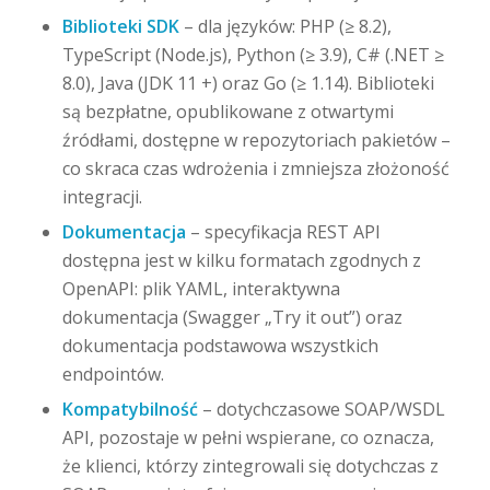
Biblioteki SDK
– dla języków: PHP (≥ 8.2),
TypeScript (Node.js), Python (≥ 3.9), C# (.NET ≥
8.0), Java (JDK 11 +) oraz Go (≥ 1.14). Biblioteki
są bezpłatne, opublikowane z otwartymi
źródłami, dostępne w repozytoriach pakietów –
co skraca czas wdrożenia i zmniejsza złożoność
integracji.
Dokumentacja
– specyfikacja REST API
dostępna jest w kilku formatach zgodnych z
OpenAPI: plik YAML, interaktywna
dokumentacja (Swagger „Try it out”) oraz
dokumentacja podstawowa wszystkich
endpointów.
Kompatybilność
– dotychczasowe SOAP/WSDL
API, pozostaje w pełni wspierane, co oznacza,
że klienci, którzy zintegrowali się dotychczas z