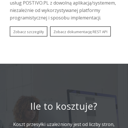
usług POSTIVO.PL z dowolną aplikacją/systemem,
niezależnie od wykorzystywanej platformy
programistycznej i sposobu implementacji.
Zobacz szczegóły
Zobacz dokumentację REST API
Ile to kosztuje?
Koszt przesyłki uzależniony jest od liczby stron,